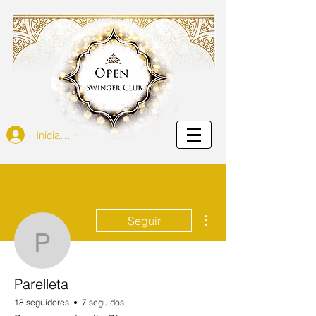
Iniciar sesión
Más acciones
Seguir
Parelleta
Parelleta
18 seguidores
7 seguidos