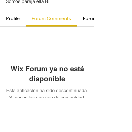
Somos pareja ella Bi
Profile
Forum Comments
Forum Posts
Wix Forum ya no está
disponible
Esta aplicación ha sido descontinuada.
Si necesitas una app de comunidad,
usa Wix Groups.