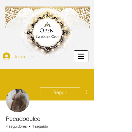
Iniciar sesión
Más acciones
Seguir
Pecadodulce
4 seguidores
1 seguido