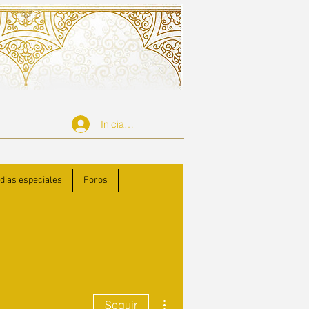
Iniciar sesión
 dias especiales
Foros
Más acciones
Seguir