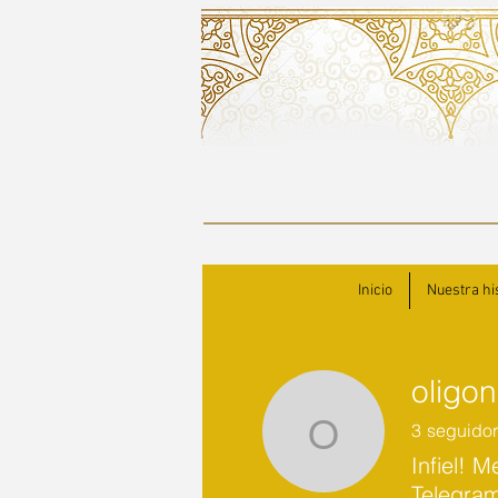
Inicio
Nuestra hi
oligon
3
seguido
oligonatur
Infiel! M
Telegra