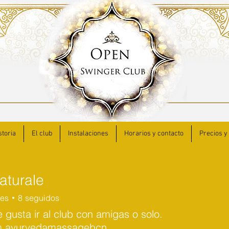
storia
El club
Instalaciones
Horarios y contacto
Precios y
aturale
res
8
seguidos
ale
e gusta ir al club con amigas o solo.
m ayurvedamassagebcn