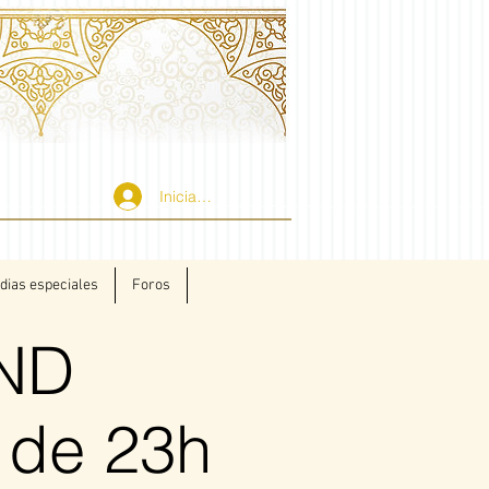
Iniciar sesión
 dias especiales
Foros
ND
de 23h