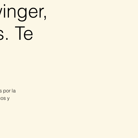
inger,
s. Te
 por la
cos y