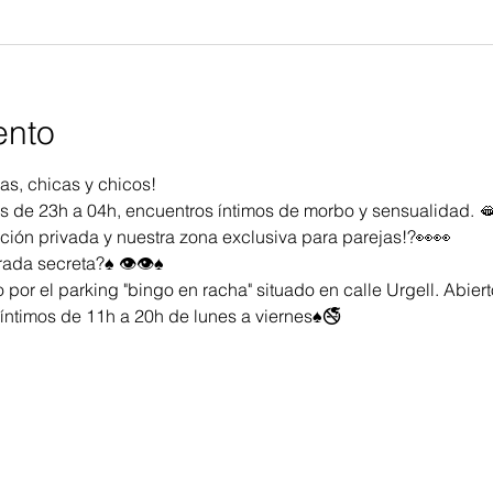
ento
s, chicas y chicos!
es de 23h a 04h, encuentros íntimos de morbo y sensualidad. 
ción privada y nuestra zona exclusiva para parejas!?👀👀
ada secreta?♠️ 👁️👁️♠️
o por el parking "bingo en racha" situado en calle Urgell. Abiert
 íntimos de 11h a 20h de lunes a viernes♠️🚭