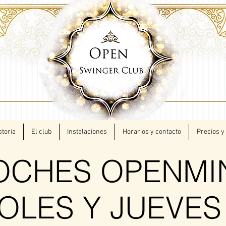
storia
El club
Instalaciones
Horarios y contacto
Precios y
OCHES OPENMI
OLES Y JUEVES 