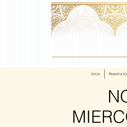
Inicio
Nuestra hi
N
MIERC