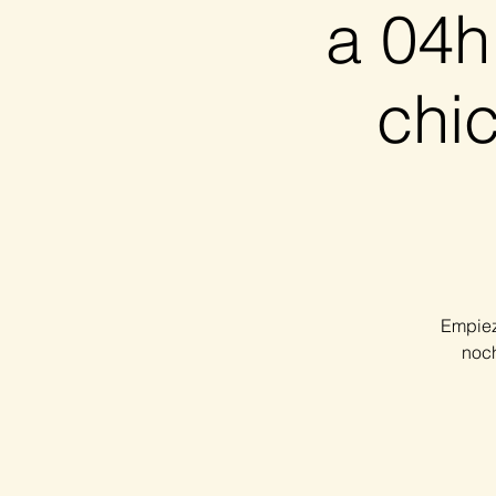
a 04h
chic
Empiez
noch