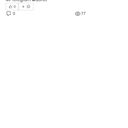
0
0
77
Entrada sugerida
Unirse
Benjamin Tuto
hace 17 horas
·
publicó en
Mensajes
Hola a tod@s
, me encantaría ir, nunca he asistido y 
si alguien me puede explicar para 
tener una gran experiencia, cual es el 
mejor día, como es, el sistema, hay 
codigo de vestimenta, etc etc muchas 
gracias
0
1
75