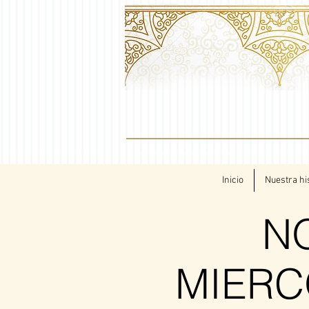
Inicio
Nuestra hi
N
MIERC