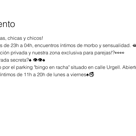
ento
s, chicas y chicos!
es de 23h a 04h, encuentros íntimos de morbo y sensualidad. 
ción privada y nuestra zona exclusiva para parejas!?👀👀
ada secreta?♠️ 👁️👁️♠️
o por el parking "bingo en racha" situado en calle Urgell. Abiert
 íntimos de 11h a 20h de lunes a viernes♠️🚭