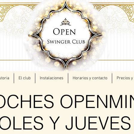
storia
El club
Instalaciones
Horarios y contacto
Precios y
OCHES OPENMI
OLES Y JUEVES 