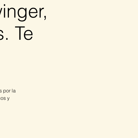
inger,
s. Te
 por la
cos y