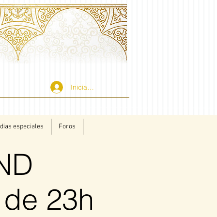
Iniciar sesión
 dias especiales
Foros
ND
de 23h