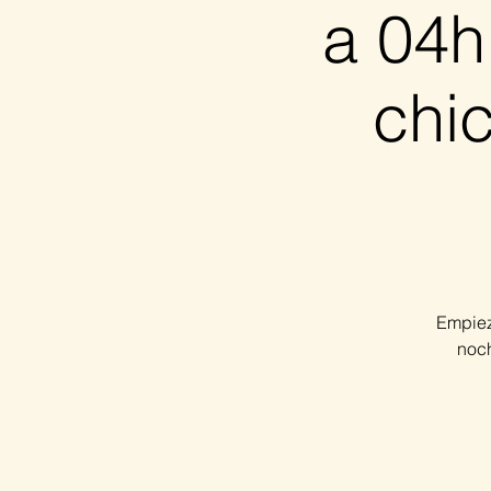
a 04h
chic
Empiez
noch