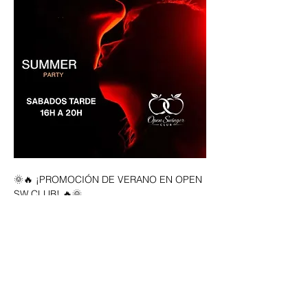
🌞🔥 ¡PROMOCIÓN DE VERANO EN OPEN 
SW CLUB! 🔥🌞
Todos los sábados de 16:00 h a 20:00 h 
disfruta de una tarde diferente en el mejor 
ambiente Lifestyle de Barcelona.
💑 PAREJAS: solo 20 € con 6 copas 
incluidas.