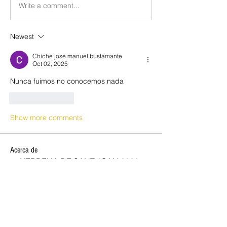
Write a comment...
Newest
Chiche jose manuel bustamante
Oct 02, 2025
Nunca fuimos no conocemos nada
Like
Reply
Show more comments
Acerca de
🔥 VERBENA DE SANT JOAN 2026,
OPEN CLUB SW 🔥 ✨ ¡Celebra la
...
Leer más
SOCIOS NEW OPEN