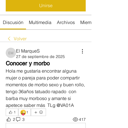
Unirse
Discusión
Multimedia
Archivos
Miembros
Volver
El MarqueS
El MarqueS
27 de septiembre de 2025
Conocer y morbo
Hola me gustaría encontrar alguna 
mujer o pareja para poder compartir 
momentos de morbo sexo y buen rollo, 
tengo 36años tatuado rapado  con 
barba muy morboso y amante si 
apetece saber más  TLg @VA01A
😜
1
1
2
3
417