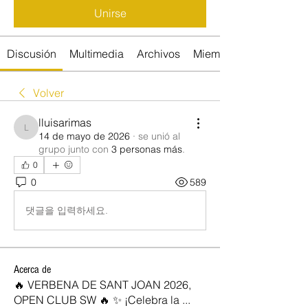
Unirse
Discusión
Multimedia
Archivos
Miembros
Volver
lluisarimas
lluisarimas
14 de mayo de 2026
·
se unió al
grupo junto con
3 personas más
.
0
0
589
댓글을 입력하세요.
Acerca de
🔥 VERBENA DE SANT JOAN 2026,
OPEN CLUB SW 🔥 ✨ ¡Celebra la
...