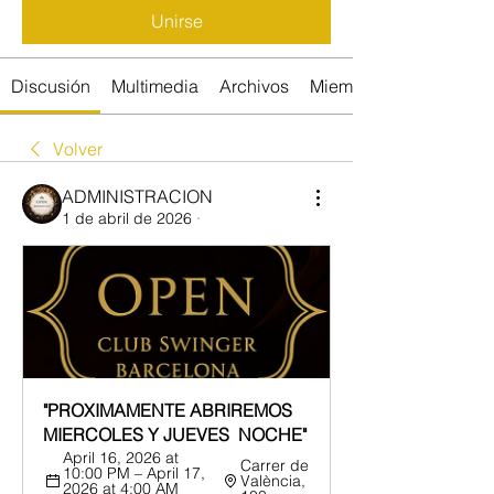
Unirse
Discusión
Multimedia
Archivos
Miembros
Volver
ADMINISTRACION
1 de abril de 2026
·
"PROXIMAMENTE ABRIREMOS   
MIERCOLES Y JUEVES  NOCHE"
April 16, 2026 at 
Carrer de 
10:00 PM – April 17, 
València, 
2026 at 4:00 AM 