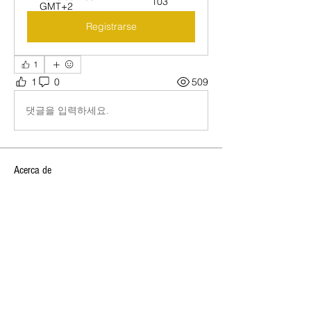
103
GMT+2
Registrarse
1
1
0
509
댓글을 입력하세요.
Acerca de
🔥 VERBENA DE SANT JOAN 2026,
OPEN CLUB SW 🔥 ✨ ¡Celebra la
...
Leer más
SOCIOS NEW OPEN
Josan
Seguir
marc vidal
Seguir