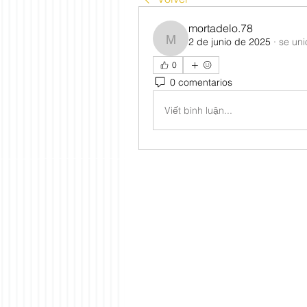
mortadelo.78
2 de junio de 2025
·
se uni
mortadelo.78
0
0 comentarios
Viết bình luận...