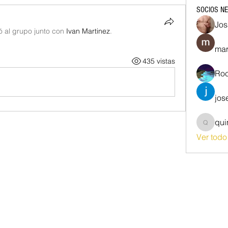
SOCIOS N
Jos
ó al grupo junto con
Ivan Martinez
.
mar
435 vistas
Roc
jos
qu
quim87
Ver tod