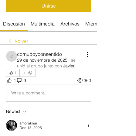
Unirse
Discusión
Multimedia
Archivos
Miembros
Volver
cornudoyconsentido
cornudoyconsentido
29 de noviembre de 2025
·
se
unió al grupo junto con
Javier
.
1
1
3
360
Write a comment...
Newest
amoraknar
Dec 15, 2025