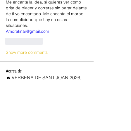
Me encanta la idea, si quieres ver como 
grita de placer y correrse sin parar delante 
de ti yo encantado. Me encanta el morbo i 
la complicidad que hay en estas 
situaciones. 
Amoraknar@gmail.com
Like
Reply
Show more comments
Acerca de
🔥 VERBENA DE SANT JOAN 2026,
OPEN CLUB SW 🔥 ✨ ¡Celebra la
...
Leer más
SOCIOS NEW OPEN
Josan
Seguir
marc vidal
Seguir