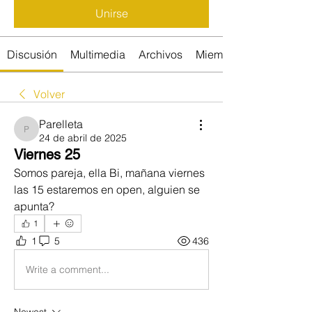
Unirse
Discusión
Multimedia
Archivos
Miembros
Volver
Parelleta
Parelleta
24 de abril de 2025
Viernes 25
Somos pareja, ella Bi, mañana viernes  
las 15 estaremos en open, alguien se 
apunta?
1
1
5
436
Write a comment...