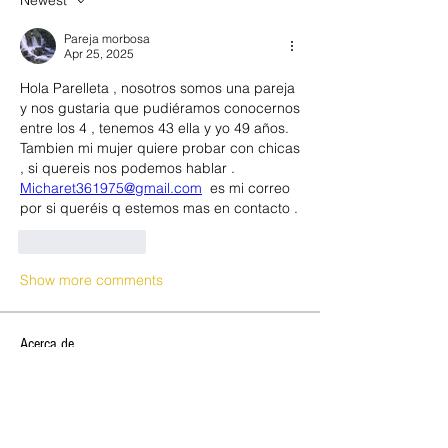
Newest
Pareja morbosa
Apr 25, 2025
Hola Parelleta , nosotros somos una pareja 
y nos gustaria que pudiéramos conocernos 
entre los 4 , tenemos 43 ella y yo 49 años. 
Tambien mi mujer quiere probar con chicas 
, si quereis nos podemos hablar .
Micharet361975@gmail.com
  es mi correo 
por si queréis q estemos mas en contacto .
Like
Reply
Show more comments
Acerca de
🔥 VERBENA DE SANT JOAN 2026,
OPEN CLUB SW 🔥 ✨ ¡Celebra la
...
Leer más