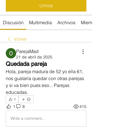
Unirse
Discusión
Multimedia
Archivos
Miembros
Volver
ParejaMad
21 de abril de 2025
Quedada pareja
Hola, pareja madura de 52 yo ella 61, 
nos gustaría quedar con otras parejas 
y si va bien pues eso... Parejas 
educadas.
1
1
8
415
Write a comment...