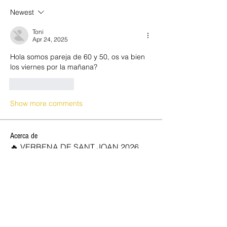
Newest
Toni
Apr 24, 2025
Hola somos pareja de 60 y 50, os va bien 
los viernes por la mañana?
Like
Reply
Show more comments
Acerca de
🔥 VERBENA DE SANT JOAN 2026,
OPEN CLUB SW 🔥 ✨ ¡Celebra la
...
Leer más
SOCIOS NEW OPEN
Josan
Seguir