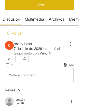
Unirse
Discusión
Multimedia
Archivos
Miembros
Volver
crazy blas
7 de julio de 2026
·
se unió al
grupo junto con
Vero_N
.
0
1
692
Write a comment...
Newest
sms.34
Jul 18