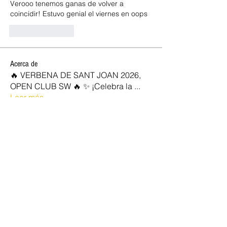
Verooo tenemos ganas de volver a 
coincidir! Estuvo genial el viernes en oops
Like
Reply
Acerca de
🔥 VERBENA DE SANT JOAN 2026,
OPEN CLUB SW 🔥 ✨ ¡Celebra la
...
Leer más
SOCIOS NEW OPEN
Josan
Seguir
marc vidal
Seguir
Rocio
Seguir
jose diaz
Seguir