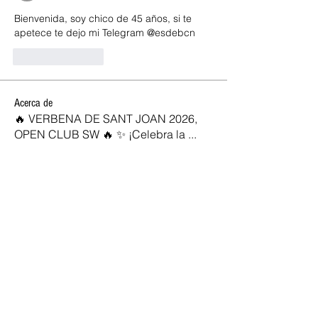
Bienvenida, soy chico de 45 años, si te 
apetece te dejo mi Telegram @esdebcn
Like
Reply
Acerca de
🔥 VERBENA DE SANT JOAN 2026,
OPEN CLUB SW 🔥 ✨ ¡Celebra la
...
Leer más
SOCIOS NEW OPEN
Josan
Seguir
marc vidal
Seguir
Rocio
Seguir
jose diaz
Seguir