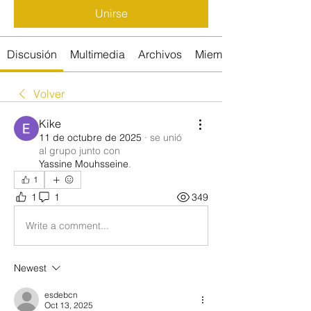
Unirse
Discusión
Multimedia
Archivos
Miembros
Volver
Kike
11 de octubre de 2025
·
se unió
al grupo junto con
Yassine Mouhsseine
.
1
1
1
349
Write a comment...
Newest
esdebcn
Oct 13, 2025