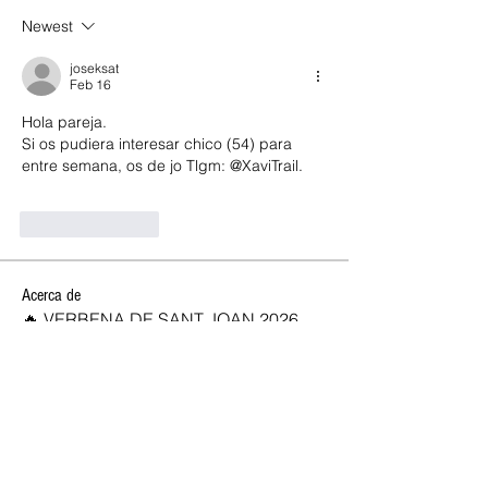
Newest
joseksat
Feb 16
Hola pareja. 
Si os pudiera interesar chico (54) para 
entre semana, os de jo Tlgm: @XaviTrail.
Like
Reply
Acerca de
🔥 VERBENA DE SANT JOAN 2026,
OPEN CLUB SW 🔥 ✨ ¡Celebra la
...
Leer más
SOCIOS NEW OPEN
Josan
Seguir