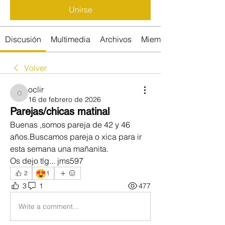
Unirse
Discusión
Multimedia
Archivos
Miembros
Volver
oclir
oclir
16 de febrero de 2026
Parejas/chicas matinal
Buenas ,somos pareja de 42 y 46 
años.Buscamos pareja o xica para ir 
esta semana una mañanita.
Os dejo tlg... jms597
😍
2
1
3
1
477
Write a comment...