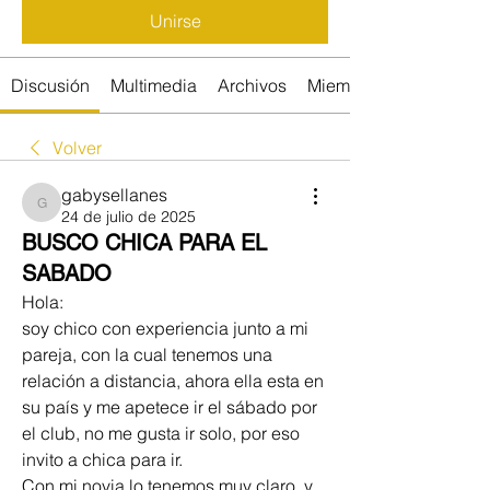
Unirse
Discusión
Multimedia
Archivos
Miembros
Volver
gabysellanes
gabysellanes
24 de julio de 2025
BUSCO CHICA PARA EL
SABADO
Hola:
soy chico con experiencia junto a mi 
pareja, con la cual tenemos una 
relación a distancia, ahora ella esta en 
su país y me apetece ir el sábado por 
el club, no me gusta ir solo, por eso 
invito a chica para ir.
Con mi novia lo tenemos muy claro, y 