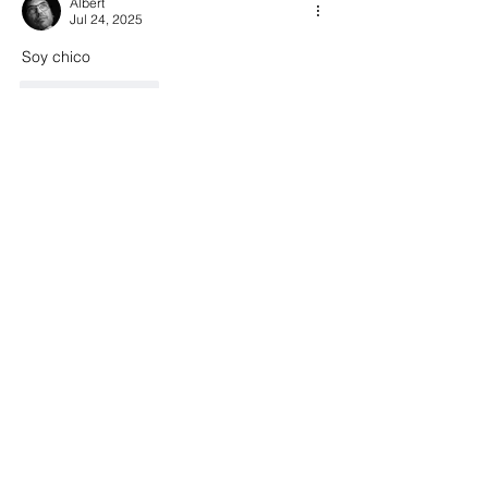
Albert
Jul 24, 2025
Soy chico
Like
Reply
Acerca de
🔥 VERBENA DE SANT JOAN 2026,
OPEN CLUB SW 🔥 ✨ ¡Celebra la
...
Leer más
SOCIOS NEW OPEN
Josan
Seguir
marc vidal
Seguir
Rocio
Seguir
jose diaz
Seguir