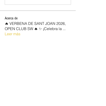
Acerca de
🔥 VERBENA DE SANT JOAN 2026,
OPEN CLUB SW 🔥 ✨ ¡Celebra la
...
Leer más
SOCIOS NEW OPEN
Josan
Seguir
marc vidal
Seguir
Rocio
Seguir
jose diaz
Seguir
quim87
Seguir
quim87
Ver todo SOCIOS NEW OPEN (899)