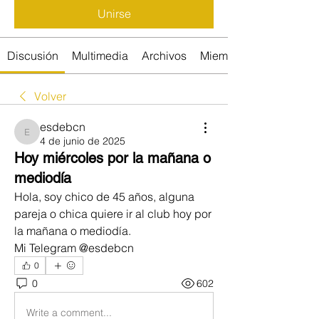
Unirse
Discusión
Multimedia
Archivos
Miembros
Volver
esdebcn
esdebcn
4 de junio de 2025
Hoy miércoles por la mañana o
mediodía
Hola, soy chico de 45 años, alguna 
pareja o chica quiere ir al club hoy por 
la mañana o mediodía.
Mi Telegram @esdebcn
0
0
602
Write a comment...