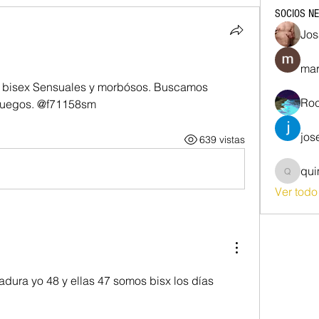
SOCIOS N
Jos
mar
s bisex Sensuales y morbósos. Buscamos 
Roc
 juegos. @f71158sm 
jos
639 vistas
qu
quim87
Ver tod
ura yo 48 y ellas 47 somos bisx los días 