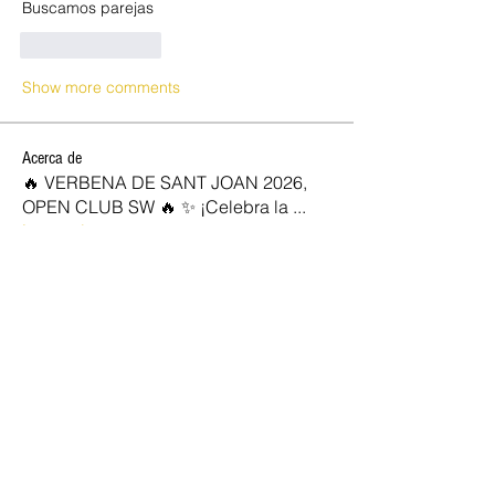
Buscamos parejas
Like
Reply
Show more comments
Acerca de
🔥 VERBENA DE SANT JOAN 2026,
OPEN CLUB SW 🔥 ✨ ¡Celebra la
...
Leer más
SOCIOS NEW OPEN
Josan
Seguir
marc vidal
Seguir
Rocio
Seguir
jose diaz
Seguir