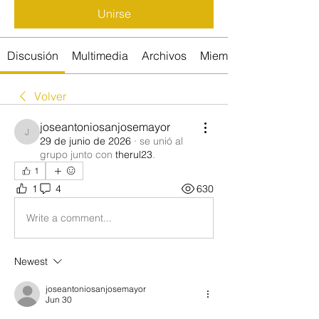
Unirse
Discusión
Multimedia
Archivos
Miembros
Volver
joseantoniosanjosemayor
joseantoniosanjosemayor
29 de junio de 2026
·
se unió al
grupo junto con
therul23
.
1
1
4
630
Write a comment...
Newest
joseantoniosanjosemayor
Jun 30