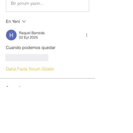
Bir yorum yazın...
En Yeni
Raquel Barreda
02 Eyl 2025
Cuando podemos quedar 
Beğen
Yanıtla
Daha Fazla Yorum Göster
Acerca de
🔥 VERBENA DE SANT JOAN 2026,
OPEN CLUB SW 🔥 ✨ ¡Celebra la
...
Leer más
SOCIOS NEW OPEN