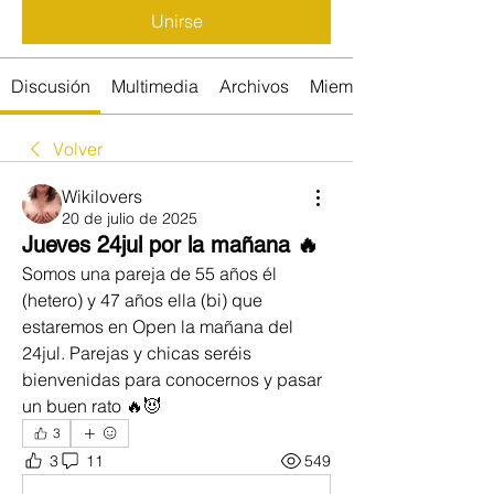
Unirse
Discusión
Multimedia
Archivos
Miembros
Volver
Wikilovers
20 de julio de 2025
Jueves 24jul por la mañana 🔥
Somos una pareja de 55 años él 
(hetero) y 47 años ella (bi) que 
estaremos en Open la mañana del 
24jul. Parejas y chicas seréis 
bienvenidas para conocernos y pasar 
un buen rato 🔥😈
3
3
11
549