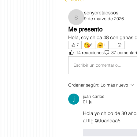
senyoretaossos
9 de marzo de 2026
senyoretaossos
Me presento
Hola, soy chica 48 con ganas 
😘
🤗
7
6
1
14 reacciones
37 comentar
Escribir un comentario...
Ordenar según:
Lo más nuevo
juan carlos
01 jul
Hola yo chico de 30 años
al tlg @Juancaa5
Me gusta
Reacc