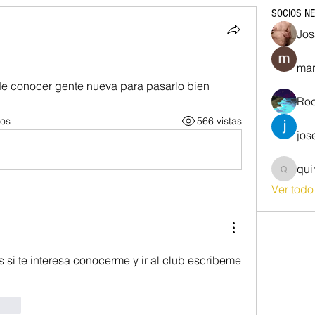
SOCIOS N
Jos
mar
de conocer gente nueva para pasarlo bien 
Roc
ios
566 vistas
jos
qu
quim87
Ver tod
 si te interesa conocerme y ir al club escribeme 
ionar