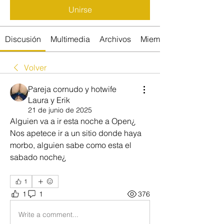
Unirse
Discusión
Multimedia
Archivos
Miembros
Volver
Pareja cornudo y hotwife
Laura y Erik
21 de junio de 2025
Alguien va a ir esta noche a Open¿ 
Nos apetece ir a un sitio donde haya 
morbo, alguien sabe como esta el 
sabado noche¿
1
1
1
376
Write a comment...