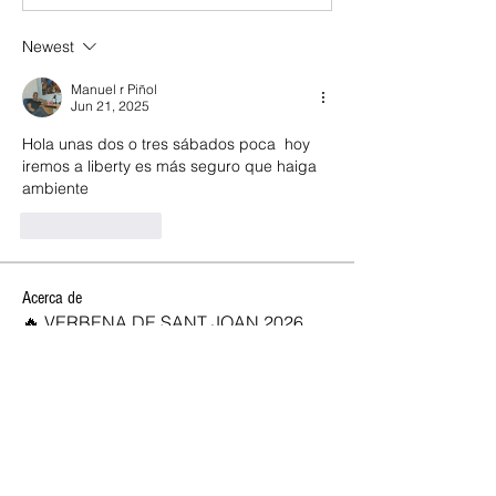
Newest
Manuel r Piñol
Jun 21, 2025
Hola unas dos o tres sábados poca  hoy 
iremos a liberty es más seguro que haiga 
ambiente
Like
Reply
Acerca de
🔥 VERBENA DE SANT JOAN 2026,
OPEN CLUB SW 🔥 ✨ ¡Celebra la
...
Leer más
SOCIOS NEW OPEN
Josan
Seguir