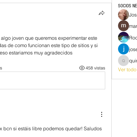
SOCIOS N
Jos
mar
Roc
 algo joven que queremos experimentar este 
s de como funcionan este tipo de sitios y si 
jos
 eso estariamos muy agradecidos
qu
quim87
s
458 vistas
Ver tod
x bcn si estáis libre podemos quedar! Saludos 