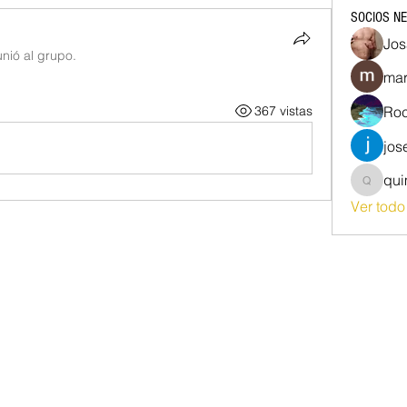
SOCIOS N
Jos
unió al grupo.
mar
367 vistas
Roc
jos
qu
quim87
Ver tod