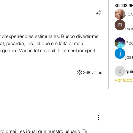
SOCIOS N
Jos
mar
 d'experiències estimulants. Busco divertir-me 
Roc
, picardia, joc...el que em falta al meu 
i guapo. Mai he fet res així, totalment inexpert. 
jos
qu
368 vistas
quim87
Ver tod
o gmail, es igual que nuestro usuario. Te 