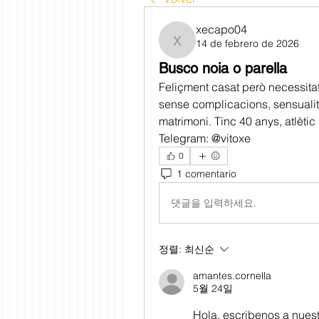
xecapo04
14 de febrero de 2026
xecapo04
Busco noia o parella
Feliçment casat però necessitat
sense complicacions, sensualitat
matrimoni. Tinc 40 anys, atlètic 
Telegram: @vitoxe
0
1 comentario
댓글을 입력하세요.
정렬:
최신순
amantes.cornella
5월 24일
Hola, escribenos a nuestr