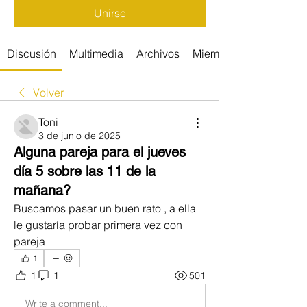
Unirse
Discusión
Multimedia
Archivos
Miembros
Volver
Toni
3 de junio de 2025
Alguna pareja para el jueves
día 5 sobre las 11 de la
mañana?
Buscamos pasar un buen rato , a ella 
le gustaría probar primera vez con 
pareja
1
1
1
501
Write a comment...