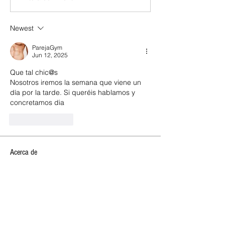
Newest
ParejaGym
Jun 12, 2025
Que tal chic@s
Nosotros iremos la semana que viene un 
día por la tarde. Si queréis hablamos y 
concretamos dia
Like
Reply
Acerca de
🔥 VERBENA DE SANT JOAN 2026,
OPEN CLUB SW 🔥 ✨ ¡Celebra la
...
Leer más
SOCIOS NEW OPEN