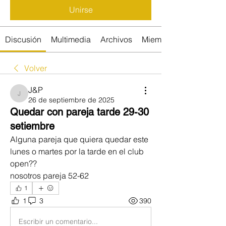
Unirse
Discusión
Multimedia
Archivos
Miembros
Volver
J&P
J&P
26 de septiembre de 2025
Quedar con pareja tarde 29-30
setiembre
Alguna pareja que quiera quedar este 
lunes o martes por la tarde en el club 
open??
nosotros pareja 52-62 
1
1
3
390
Escribir un comentario...