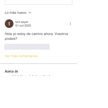
Lo más nuevo
tom sayer
01 oct 2025
Hola yo estoy de camino ahora. Vosotros 
podeis?
Me gusta
Reaccionar
Ver más comentarios
Acerca de
🔥 VERBENA DE SANT JOAN 2026,
OPEN CLUB SW 🔥 ✨ ¡Celebra la
...
Leer más
SOCIOS NEW OPEN