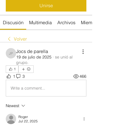
Unirse
Discusión
Multimedia
Archivos
Miembros
Volver
Jocs de parella
Jocs de parella
19 de julio de 2025
·
se unió al
grupo.
1
1
3
466
Write a comment...
Newest
Roger
Jul 22, 2025