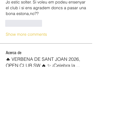
Jo estic solter. Si voleu em podeu ensenyar 
el club i si ens agradem doncs a pasar una 
bona estona,no??
Like
Reply
Show more comments
Acerca de
🔥 VERBENA DE SANT JOAN 2026,
OPEN CLUB SW 🔥 ✨ ¡Celebra la
...
Leer más
SOCIOS NEW OPEN
Josan
Seguir
marc vidal
Seguir
Rocio
Seguir