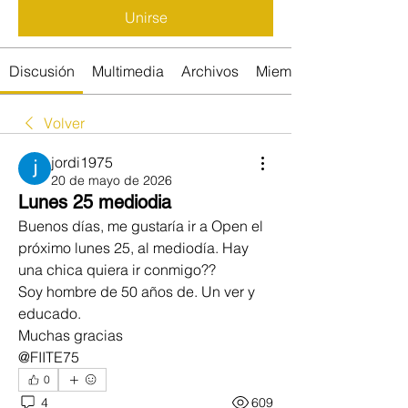
Unirse
Discusión
Multimedia
Archivos
Miembros
Volver
jordi1975
20 de mayo de 2026
Lunes 25 mediodia
Buenos días, me gustaría ir a Open el 
próximo lunes 25, al mediodía. Hay 
una chica quiera ir conmigo?? 
Soy hombre de 50 años de. Un ver y 
educado.
Muchas gracias
@FIITE75
0
4
609