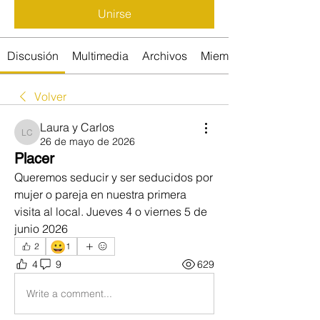
Unirse
Discusión
Multimedia
Archivos
Miembros
Volver
Laura y Carlos
Laura y Carlos
26 de mayo de 2026
Placer
Queremos seducir y ser seducidos por 
mujer o pareja en nuestra primera 
visita al local. Jueves 4 o viernes 5 de 
junio 2026
😀
2
1
4
9
629
Write a comment...