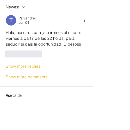
Newest
Parvendrell
Jun 04
Hola, nosotros pareja e iremos al club el 
viernes a partir de las 22 horas, para 
seducir si dais la oportunidad ;D besoss
Like
Reply
Show more replies
Show more comments
Acerca de
🔥 VERBENA DE SANT JOAN 2026,
OPEN CLUB SW 🔥 ✨ ¡Celebra la
...
Leer más