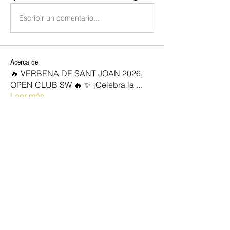
Escribir un comentario...
Acerca de
🔥 VERBENA DE SANT JOAN 2026,
OPEN CLUB SW 🔥 ✨ ¡Celebra la
...
Leer más
SOCIOS NEW OPEN
Josan
Seguir
marc vidal
Seguir
Rocio
Seguir
jose diaz
Seguir