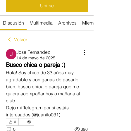
Unirse
Discusión
Multimedia
Archivos
Miembros
Volver
Jose Fernandez
14 de mayo de 2025
Busco chica o pareja :)
Hola! Soy chico de 33 años muy 
agradable y con ganas de pasarlo 
bien, busco chica o pareja que me 
quiera acompañar hoy o mañana al 
club.
Dejo mi Telegram por si estáis 
interesados (@juanito031)
0
0
390