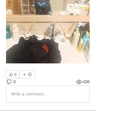
0
0
426
Write a comment...
Acerca de
🔥 VERBENA DE SANT JOAN 2026,
OPEN CLUB SW 🔥 ✨ ¡Celebra la
...