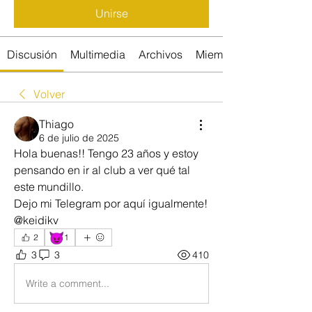
Unirse
Discusión
Multimedia
Archivos
Miembros
Volver
Thiago
6 de julio de 2025
Hola buenas!! Tengo 23 años y estoy 
pensando en ir al club a ver qué tal 
este mundillo. 
Dejo mi Telegram por aquí igualmente!
@keidikv
😈
2
1
3
3
410
Write a comment...