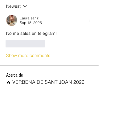
Newest
Laura sanz
Sep 18, 2025
No me sales en telegram!
Like
Reply
Show more comments
Acerca de
🔥 VERBENA DE SANT JOAN 2026,
OPEN CLUB SW 🔥 ✨ ¡Celebra la
...
Leer más
SOCIOS NEW OPEN
Josan
Seguir