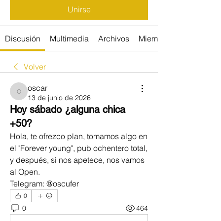
Unirse
Discusión
Multimedia
Archivos
Miembros
Volver
oscar
oscar
13 de junio de 2026
Hoy sábado ¿alguna chica
+50?
Hola, te ofrezco plan, tomamos algo en 
el "Forever young", pub ochentero total, 
y después, si nos apetece, nos vamos 
al Open.
Telegram: @oscufer
0
0
464