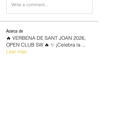
Write a comment...
Acerca de
🔥 VERBENA DE SANT JOAN 2026,
OPEN CLUB SW 🔥 ✨ ¡Celebra la
...
Leer más
SOCIOS NEW OPEN
Josan
Seguir
marc vidal
Seguir
Rocio
Seguir
jose diaz
Seguir
quim87
Seguir