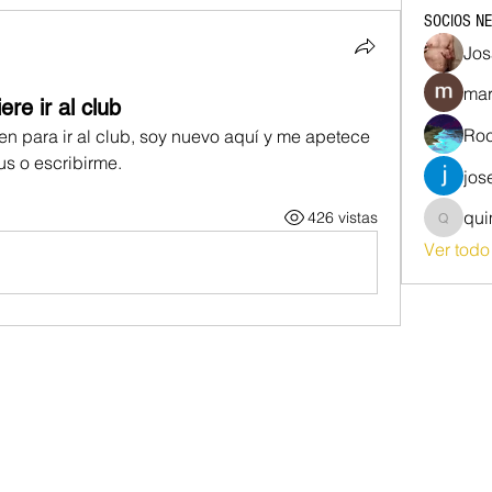
SOCIOS N
Jos
mar
re ir al club
Roc
n para ir al club, soy nuevo aquí y me apetece 
us o escribirme.
jos
qu
426 vistas
quim87
Ver tod