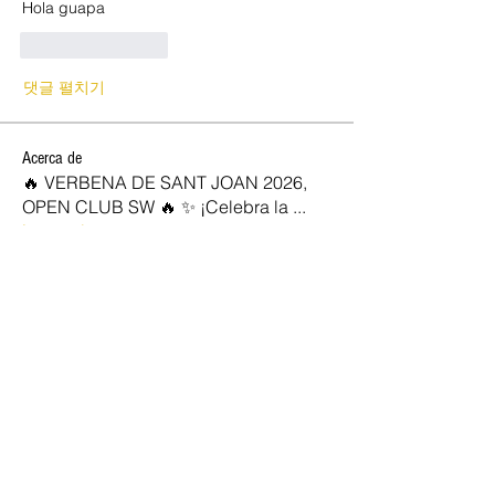
Hola guapa
좋아요
답글
댓글 펼치기
Acerca de
🔥 VERBENA DE SANT JOAN 2026,
OPEN CLUB SW 🔥 ✨ ¡Celebra la
...
Leer más
SOCIOS NEW OPEN
Josan
Seguir
marc vidal
Seguir
Rocio
Seguir
jose diaz
Seguir