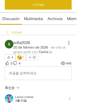
Unirse
Discusión
Multimedia
Archivos
Miembros
Volver
sofia2026
20 de febrero de 2026
·
se unió al
grupo junto con
Carlos Li
.
😘
4
1
5
4
445
댓글을 입력하세요.
최신순
Laura Linares
3월 05일