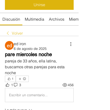
Unirse
Discusión
Multimedia
Archivos
Miembros
Volver
ed iron
6 de agosto de 2025
pare miercoles noche
pareja de 33 años, ella latina, 
buscamos otras parejas para esta 
noche
1
1
3
456
Escribir un comentario...