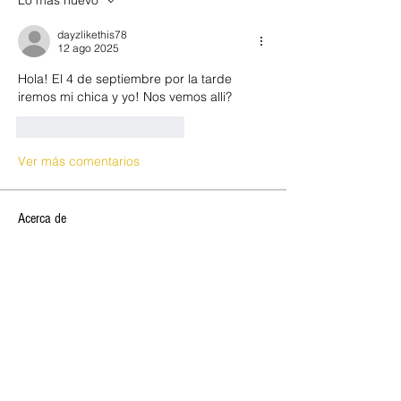
Lo más nuevo
dayzlikethis78
12 ago 2025
Hola! El 4 de septiembre por la tarde 
iremos mi chica y yo! Nos vemos alli?
Me gusta
Reaccionar
Ver más comentarios
Acerca de
🔥 VERBENA DE SANT JOAN 2026,
OPEN CLUB SW 🔥 ✨ ¡Celebra la
...
Leer más
SOCIOS NEW OPEN
Josan
Seguir
marc vidal
Seguir