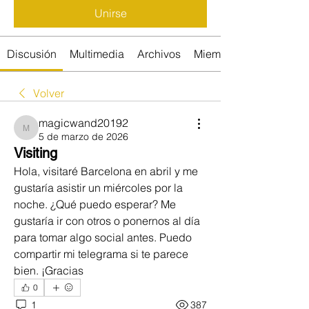
Unirse
Discusión
Multimedia
Archivos
Miembros
Volver
magicwand20192
magicwand20192
5 de marzo de 2026
Visiting
Hola, visitaré Barcelona en abril y me 
gustaría asistir un miércoles por la 
noche. ¿Qué puedo esperar? Me 
gustaría ir con otros o ponernos al día 
para tomar algo social antes. Puedo 
compartir mi telegrama si te parece 
bien. ¡Gracias
0
1
387