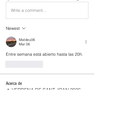
Write a comment...
Newest
Maldeu06
Mar 06
Entre semana está abierto hasta las 20h. 
Like
Reply
Acerca de
🔥 VERBENA DE SANT JOAN 2026,
OPEN CLUB SW 🔥 ✨ ¡Celebra la
...
Leer más
SOCIOS NEW OPEN
Josan
Seguir