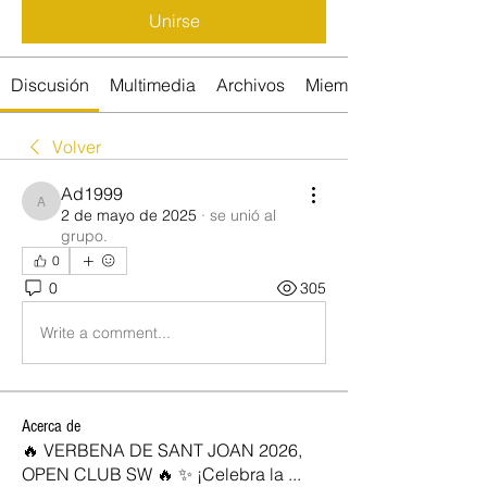
Unirse
Discusión
Multimedia
Archivos
Miembros
Volver
Ad1999
Ad1999
2 de mayo de 2025
·
se unió al
grupo.
0
0
305
Write a comment...
Acerca de
🔥 VERBENA DE SANT JOAN 2026,
OPEN CLUB SW 🔥 ✨ ¡Celebra la
...